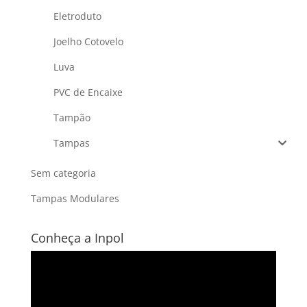
Eletroduto
Joelho Cotovelo
Luva
PVC de Encaixe
Tampão
Tampas
Sem categoria
Tampas Modulares
Conheça a Inpol