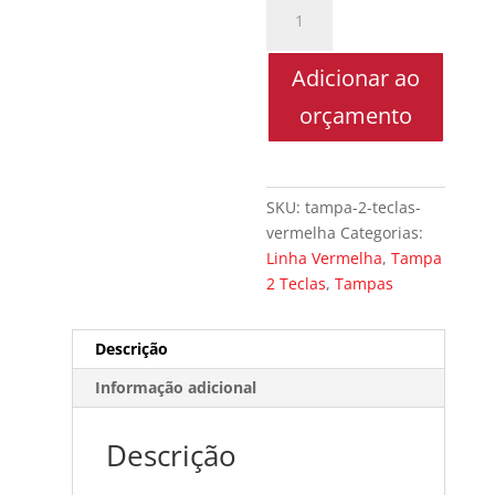
Tampa
2
Teclas
Adicionar ao
Vermelhas
quantidade
orçamento
SKU:
tampa-2-teclas-
vermelha
Categorias:
Linha Vermelha
,
Tampa
2 Teclas
,
Tampas
Descrição
Informação adicional
Descrição