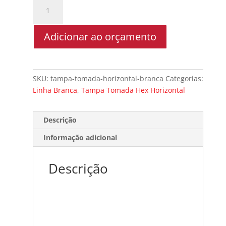
Tampa
Tomada
Hex
Adicionar ao orçamento
Horizontal
Branca
quantidade
SKU:
tampa-tomada-horizontal-branca
Categorias:
Linha Branca
,
Tampa Tomada Hex Horizontal
Descrição
Informação adicional
Descrição