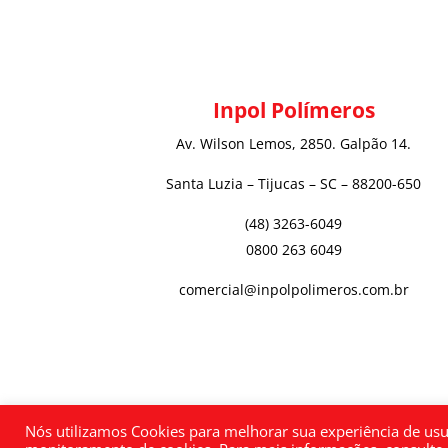
Inpol Polímeros
Av. Wilson Lemos, 2850. Galpão 14.
Santa Luzia – Tijucas – SC – 88200-650
(48) 3263-6049
0800 263 6049
comercial@inpolpolimeros.com.br
Nós utilizamos Cookies para melhorar sua experiência de usuá
Inpol Indústria e Comércio de Polímeros