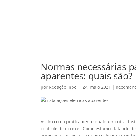
Normas necessárias pa
aparentes: quais são?
por
Redação Inpol
|
24, maio 2021
|
Recomend
Assim como praticamente qualquer outra, insta
controle de normas. Como estamos falando de 
apresentar riscos para quem estiver por perto,