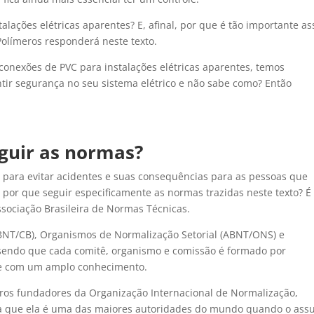
lações elétricas aparentes? E, afinal, por que é tão importante a
Polímeros responderá neste texto.
conexões de PVC para instalações elétricas aparentes, temos
tir segurança no seu sistema elétrico e não sabe como? Então
guir as normas?
e para evitar acidentes e suas consequências para as pessoas que
s por que seguir especificamente as normas trazidas neste texto? É
sociação Brasileira de Normas Técnicas.
ABNT/CB), Organismos de Normalização Setorial (ABNT/ONS) e
sendo que cada comitê, organismo e comissão é formado por
o e com um amplo conhecimento.
ros fundadores da Organização Internacional de Normalização,
ica que ela é uma das maiores autoridades do mundo quando o ass