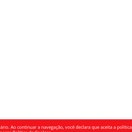
rio. Ao continuar a navegação, você declara que aceita a política
 LTDA EPP - 11.417.001/0001-52 | 2025 | Powered by
CRONI