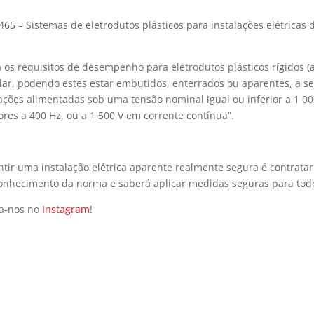
65 – Sistemas de eletrodutos plásticos para instalações elétricas 
a os requisitos de desempenho para eletrodutos plásticos rígidos (
cular, podendo estes estar embutidos, enterrados ou aparentes, a 
ações alimentadas sob uma tensão nominal igual ou inferior a 1 00
ores a 400 Hz, ou a 1 500 V em corrente contínua”.
antir uma instalação elétrica aparente realmente segura é contrata
o conhecimento da norma e saberá aplicar medidas seguras para tod
ga-nos no
Instagram
!