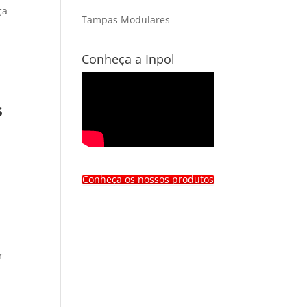
ça
Tampas Modulares
Conheça a Inpol
s
Conheça os nossos produtos
r