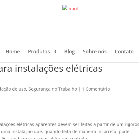
Home
Produtos
Blog
Sobre nós
Contato
ra instalações elétricas
ação de uso
,
Segurança no Trabalho
|
1 Comentário
lações elétricas aparentes devem ser feitas a partir de um rigoro
uma instalação que, quando feita de maneira incorreta, pode
 fica ainda mais essencial ter um controle.